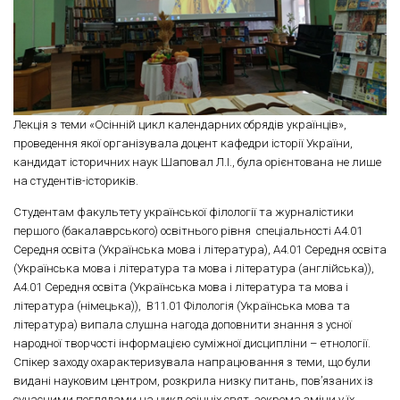
Лекція з теми «Осінній цикл календарних обрядів українців»,
проведення якої організувала доцент кафедри історії України,
кандидат історичних наук Шаповал Л.І., була орієнтована не лише
на студентів-істориків.
Студентам факультету української філології та журналістики
першого (бакалаврського) освітнього рівня спеціальності А4.01
Середня освіта (Українська мова і література), А4.01 Середня освіта
(Українська мова і література та мова і література (англійська)),
А4.01 Середня освіта (Українська мова і література та мова і
література (німецька)), В11.01 Філологія (Українська мова та
література) випала слушна нагода доповнити знання з усної
народної творчості інформацією суміжної дисципліни – етнології.
Спікер заходу охарактеризувала напрацювання з теми, що були
видані науковим центром, розкрила низку питань, пов’язаних із
сучасними поглядами на цикл осінніх свят, зокрема зміни у їх