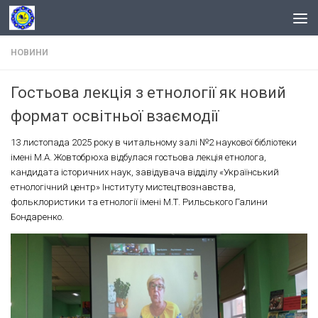
Skip to content
НОВИНИ
Гостьова лекція з етнології як новий
формат освітньої взаємодії
13 листопада 2025 року в читальному залі №2 наукової бібліотеки
імені М.А. Жовтобрюха відбулася гостьова лекція етнолога,
кандидата історичних наук, завідувача відділу «Український
етнологічний центр» Інституту мистецтвознавства,
фольклористики та етнології імені М.Т. Рильського Галини
Бондаренко.