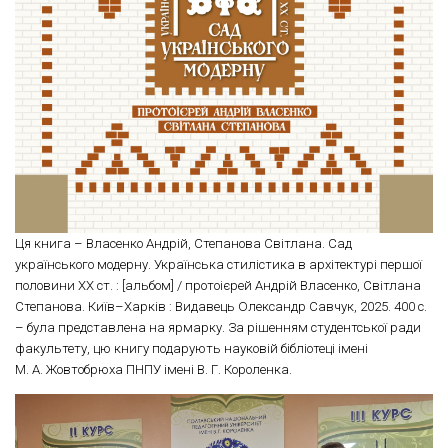
Ця книга – Власенко Андрій, Степанова Світлана. Сад
українського модерну. Українська стилістика в архітектурі першої
половини ХХ ст. : [альбом] / протоієрей Андрій Власенко, Світлана
Степанова. Київ–Харків : Видавець Олександр Савчук, 2025. 400 с.
– була представлена на ярмарку. За рішенням студентської ради
факультету, цю книгу подарують науковій бібліотеці імені
М. А. Жовтобрюха ПНПУ імені В. Г. Короленка.