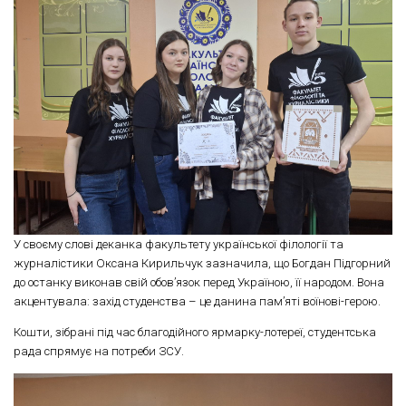
У своєму слові деканка факультету української філології та
журналістики Оксана Кирильчук зазначила, що Богдан Підгорний
до останку виконав свій обов’язок перед Україною, її народом. Вона
акцентувала: захід студенства – це данина пам’яті воїнові-герою.
Кошти, зібрані під час благодійного ярмарку-лотереї, студентська
рада спрямує на потреби ЗСУ.