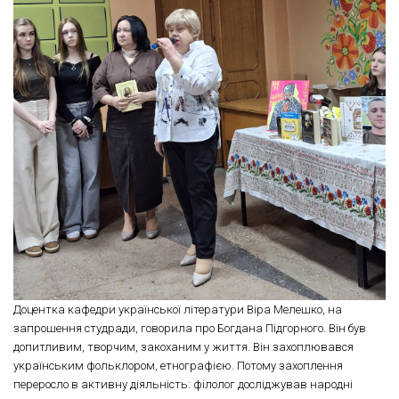
Доцентка кафедри української літератури Віра Мелешко, на
запрошення студради, говорила про Богдана Підгорного. Він був
допитливим, творчим, закоханим у життя. Він захоплювався
українським фольклором, етнографією. Потому захоплення
переросло в активну діяльність: філолог досліджував народні