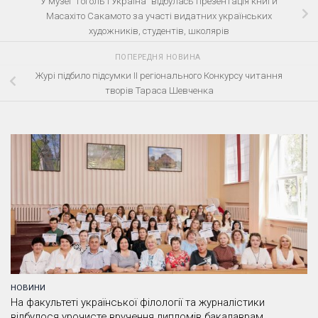
У музеї “Гоголь і Україна” відбулась презентація книги
Масахіто Сакамото за участі видатних українських
художників, студентів, школярів
ПОПЕРЕДНЯ НОВИНА
Журі підбило підсумки II регіонального Конкурсу читання
творів Тараса Шевченка
НОВИНИ
На факультеті української філології та журналістики
відбулося урочисте вручення дипломів бакалаврам