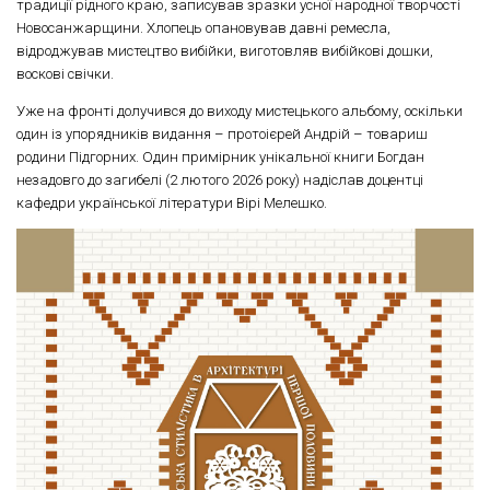
традиції рідного краю, записував зразки усної народної творчості
Новосанжарщини. Хлопець опановував давні ремесла,
відроджував мистецтво вибійки, виготовляв вибійкові дошки,
воскові свічки.
Уже на фронті долучився до виходу мистецького альбому, оскільки
один із упорядників видання – протоієрей Андрій – товариш
родини Підгорних. Один примірник унікальної книги Богдан
незадовго до загибелі (2 лютого 2026 року) надіслав доцентці
кафедри української літератури Вірі Мелешко.