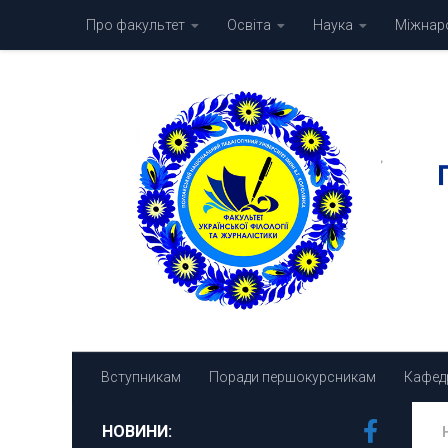
Про факультет
Освіта
Наука
Міжнаро
Skip to content
Вступникам
Поради першокурсникам
Кафед
НОВИНИ: