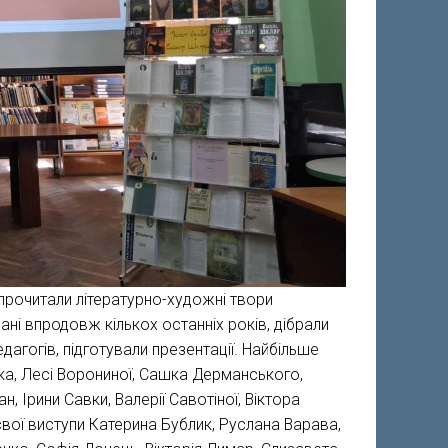
 прочитали літературно-художні твори
дані впродовж кількох останніх років, дібрали
едагогів, підготували презентації. Найбільше
ка, Лесі Ворониної, Сашка Дерманського,
, Ірини Савки, Валерії Савотіної, Віктора
свої виступи Катерина Бублик, Руслана Варава,