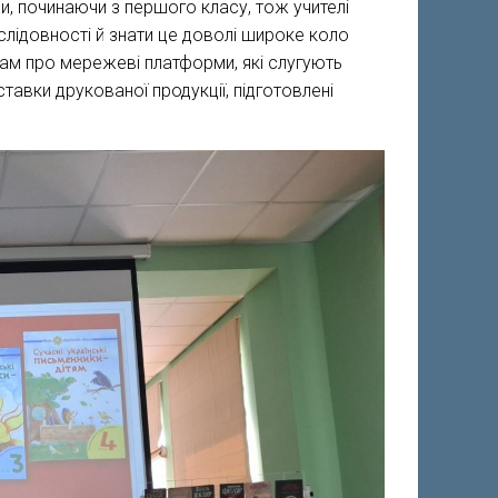
ми, починаючи з першого класу, тож учителі
слідовності й знати це доволі широке коло
там про мережеві платформи, які слугують
ставки друкованої продукції, підготовлені