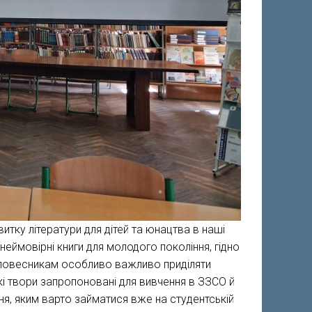
итку літератури для дітей та юнацтва в наші
ь неймовірні книги для молодого покоління, гідно
 словесникам особливо важливо приділяти
кі твори запропоновані для вивчення в ЗЗСО й
я, яким варто займатися вже на студентській