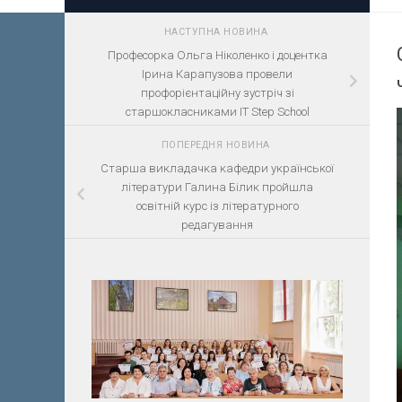
НАСТУПНА НОВИНА
Професорка Ольга Ніколенко і доцентка
Ірина Карапузова провели
профорієнтаційну зустріч зі
старшокласниками IT Step School
ПОПЕРЕДНЯ НОВИНА
Старша викладачка кафедри української
літератури Галина Білик пройшла
освітній курс із літературного
редагування