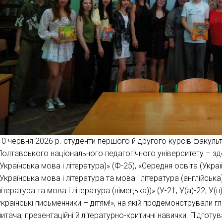
10 червня 2026 р. студенти першого й другого курсів факульте
Полтавського національного педагогічного університету – здо
(Українська мова і література)» (Ф-25), «Середня освіта (Укра
(Українська мова і література та мова і література (англійська
література та мова і література (німецька))» (У-21, У(а)-22, 
українські письменники – дітям!», на якій продемонстрували гл
читача, презентаційні й літературно-критичні навички. Підго