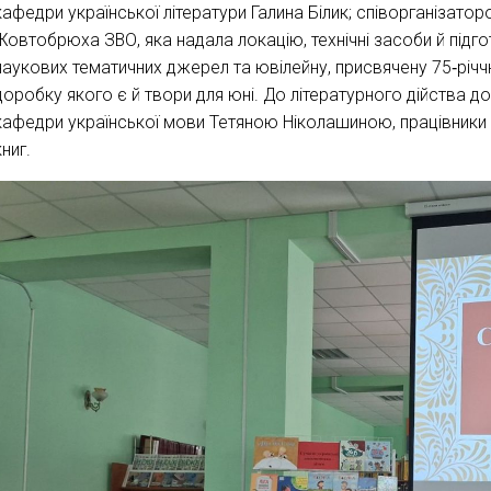
кафедри української літератури Галина Білик; співорганізатор
Жовтобрюха ЗВО, яка надала локацію, технічні засоби й підгот
наукових тематичних джерел та ювілейну, присвячену 75‑річ
доробку якого є й твори для юні. До літературного дійства д
кафедри української мови Тетяною Ніколашиною, працівники 
книг.