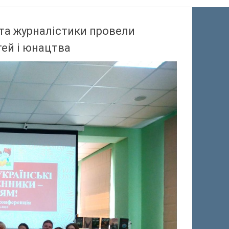
 та журналістики провели
тей і юнацтва