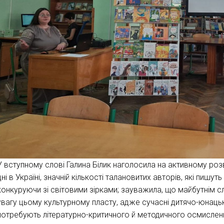
У вступному слові Галина Білик наголосила на активному розв
дні в Україні, значній кількості талановитих авторів, які пишут
конкуруючи зі світовими зірками; зауважила, що майбутнім
увагу цьому культурному пласту, адже сучасні дитячо-юнаць
потребують літературно-критичного й методичного осмисленн