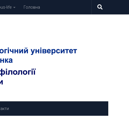
s-life
Головна
акти