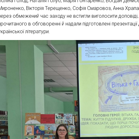
Поліна Голод, Наталія Голуб, Марія Гонтаренко, Богдан Денис
Мироненко, Вікторія Терещенко, Софія Смаровоз, Анна Храпач
через обмежений час заходу не встигли виголосити доповіді,
прочитаного в обговоренні й надали підготовлені презентац
української літератури.