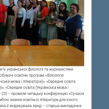
ту української філології та журналістики
бувачі освітніх програм «Філологія
їнська мова і література)», «Середня освіта
))», «Середня освіта (Українська мова і
У(н)-23) – провели читацьку конференцію «Сучасні
ибокі знання новітньої літератури для юного
тувала й модерувала захід – старша викладачка