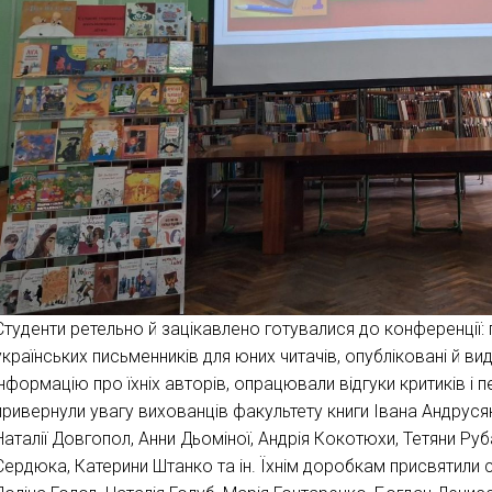
Студенти ретельно й зацікавлено готувалися до конференції:
українських письменників для юних читачів, опубліковані й ви
інформацію про їхніх авторів, опрацювали відгуки критиків і п
привернули увагу вихованців факультету книги Івана Андруся
Наталії Довгопол, Анни Дьоміної, Андрія Кокотюхи, Тетяни Рубан
Сердюка, Катерини Штанко та ін. Їхнім доробкам присвятили 