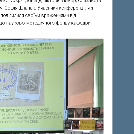
енко, Софія Донець, Вікторія Лимар, Єлизавета
, Софія Шлапак. Учасники конференції, які
 поділилися своїми враженнями від
ії до науково-методичного фонду кафедри