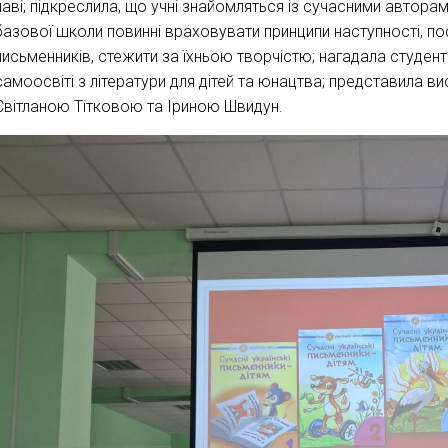
лаві; підкреслила, що учні знайомляться із сучасними автора
базової школи повинні враховувати принципи наступності, по
письменників, стежити за їхньою творчістю; нагадала студен
самоосвіті з літератури для дітей та юнацтва; представила ви
Світланою Тітковою та Іриною Швидун.