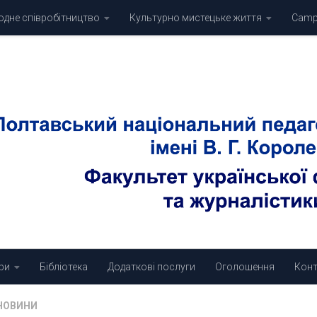
дне співробітництво
Культурно мистецьке життя
Campu
ри
Бібліотека
Додаткові послуги
Оголошення
Конт
НОВИНИ