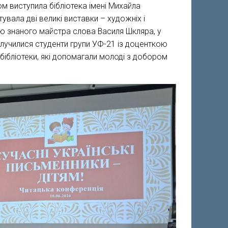
ом виступила бібліотека імені Михайла
увала дві великі виставки – художніх і
чю знаного майстра слова Василя Шкляра, у
олучилися студенти групи УФ-21 із доценткою
бібліотеки, які допомагали молоді з добором