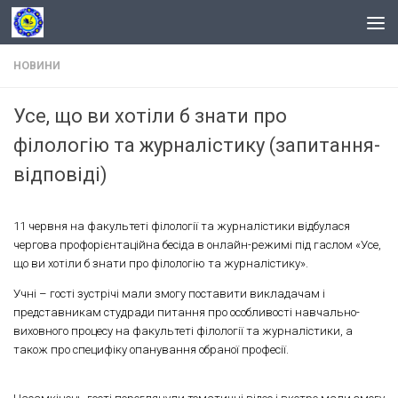
Skip to content
НОВИНИ
Усе, що ви хотіли б знати про
філологію та журналістику (запитання-
відповіді)
11 червня на факультеті філології та журналістики відбулася
чергова профорієнтаційна бесіда в онлайн-режимі під гаслом «Усе,
що ви хотіли б знати про філологію та журналістику».
Учні – гості зустрічі мали змогу поставити викладачам і
представникам студради питання про особливості навчально-
виховного процесу на факультеті філології та журналістики, а
також про специфіку опанування обраної професії.