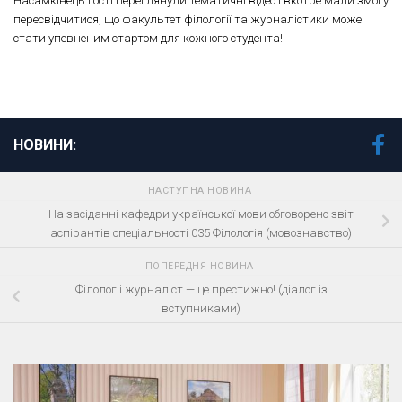
Насамкінець гості переглянули тематичні відео і вкотре мали змогу
пересвідчитися, що факультет філології та журналістики може
стати упевненим стартом для кожного студента!
НОВИНИ:
НАСТУПНА НОВИНА
На засіданні кафедри української мови обговорено звіт
аспірантів спеціальності 035 Філологія (мовознавство)
ПОПЕРЕДНЯ НОВИНА
Філолог і журналіст — це престижно! (діалог із
вступниками)