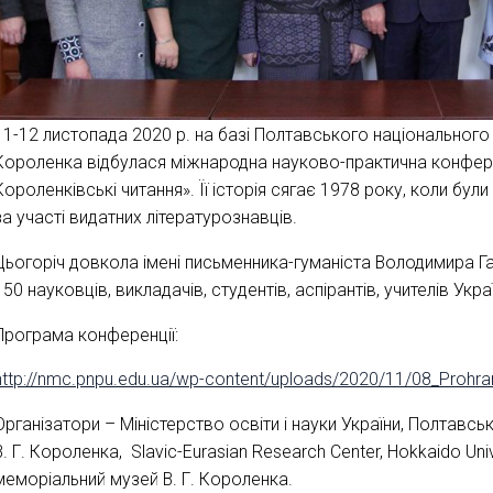
11-12 листопада 2020 р. на базі Полтавського національного п
Короленка відбулася міжнародна науково-практична конферен
Короленківські читання». Її історія сягає 1978 року, коли бул
за участі видатних літературознавців.
Цьогоріч довкола імені письменника-гуманіста Володимира Г
150 науковців, викладачів, студентів, аспірантів, учителів Украї
Програма конференції:
http://nmc.pnpu.edu.ua/wp-content/uploads/2020/11/08_Proh
Організатори – Міністерство освіти і науки України, Полтавськ
В. Г. Короленка, Slavic-Eurasian Research Center, Hokkaido Uni
меморіальний музей В. Г. Короленка.