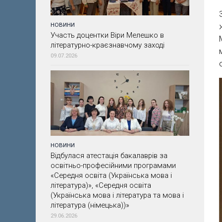
НОВИНИ
Участь доцентки Віри Мелешко в
літературно-краєзнавчому заході
09.07.2026
НОВИНИ
Відбулася атестація бакалаврів за
освітньо-професійними програмами
«Середня освіта (Українська мова і
література)», «Середня освіта
(Українська мова і література та мова і
література (німецька))»
29.06.2026