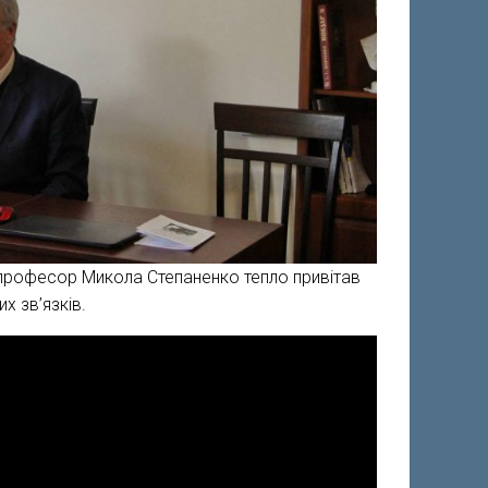
, професор Микола Степаненко тепло привітав
х зв’язків.