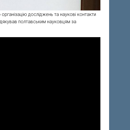
о організацію досліджень та наукові контакти
, подякував полтавським науковцям за