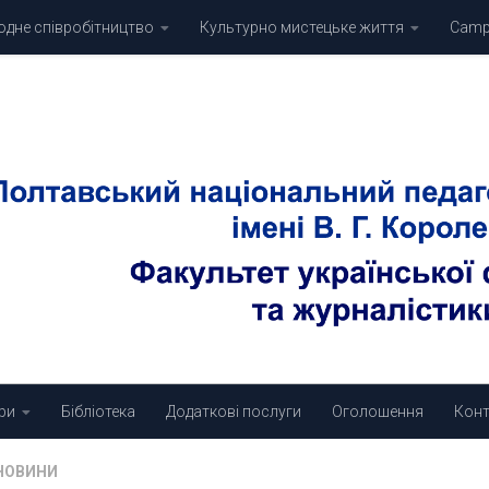
дне співробітництво
Культурно мистецьке життя
Campu
ри
Бібліотека
Додаткові послуги
Оголошення
Конт
НОВИНИ