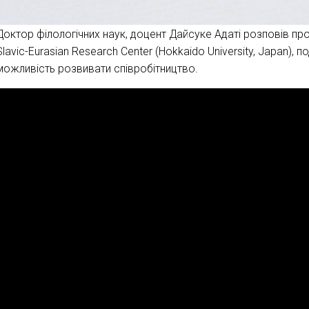
Доктор філологічних наук, доцент Дайсуке Адаті розповів пр
Slavic-Eurasian Research Center (Hokkaido University, Japan)
можливість розвивати співробітництво.