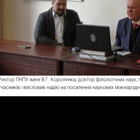
Ректор ПНПУ імені В.Г. Короленка, доктор філологічних наук
учасників і висловив надію на посилення наукових міжнародни