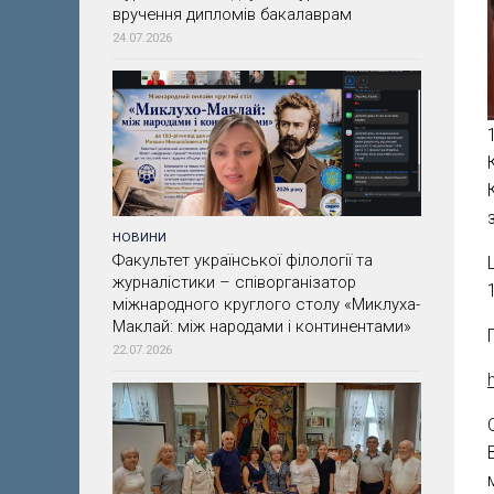
вручення дипломів бакалаврам
24.07.2026
НОВИНИ
Факультет української філології та
журналістики – співорганізатор
міжнародного круглого столу «Миклуха-
Маклай: між народами і континентами»
22.07.2026