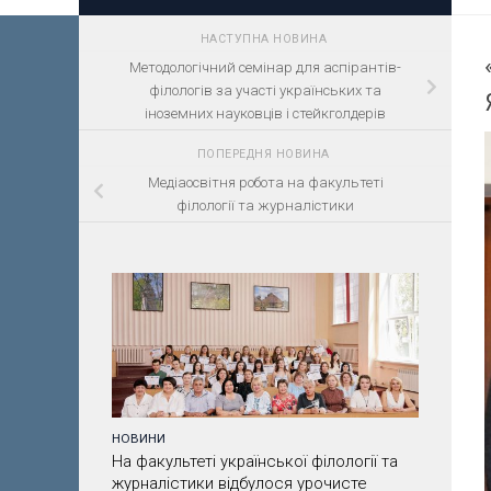
НАСТУПНА НОВИНА
Методологічний семінар для аспірантів-
філологів за участі українських та
іноземних науковців і стейкголдерів
ПОПЕРЕДНЯ НОВИНА
Медіаосвітня робота на факультеті
філології та журналістики
НОВИНИ
На факультеті української філології та
журналістики відбулося урочисте