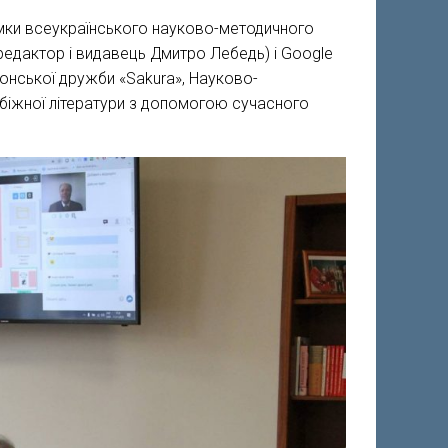
римки всеукраїнського науково-методичного
редактор і видавець Дмитро Лебедь) і Google
японської дружби «Sakura», Науково-
убіжної літератури з допомогою сучасного