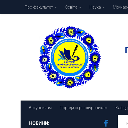
Про факультет
Освіта
Наука
Міжнаро
Skip to content
Вступникам
Поради першокурсникам
Кафед
НОВИНИ: