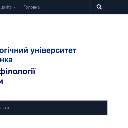
s-life
Головна
акти