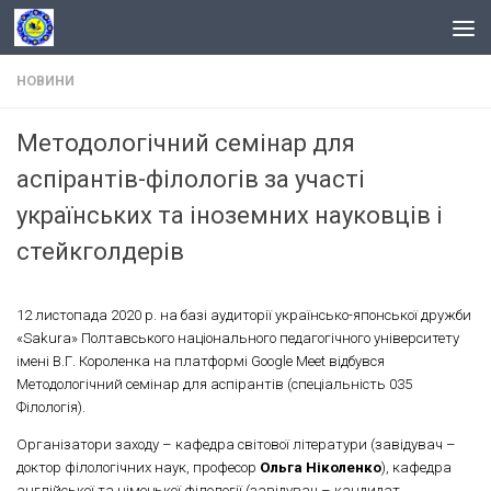
Skip to content
НОВИНИ
Методологічний семінар для
аспірантів-філологів за участі
українських та іноземних науковців і
стейкголдерів
12 листопада 2020 р. на базі аудиторії українсько-японської дружби
«Sakura» Полтавського національного педагогічного університету
імені В.Г. Короленка на платформі Google Meet відбувся
Методологічний семінар для аспірантів (спеціальність 035
Філологія).
Організатори заходу – кафедра світової літератури (завідувач –
доктор філологічних наук, професор
Ольга Ніколенко
), кафедра
англійської та німецької філології (завідувач – кандидат