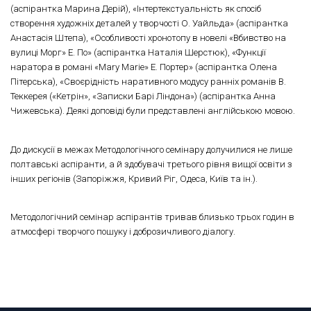
(аспірантка Марина Дерій), «Інтертекстуальність як спосіб
створення художніх деталей у творчості О. Уайльда» (аспірантка
Анастасія Штепа), «Особливості хронотопу в новелі «Вбивство на
вулиці Морг» Е. По» (аспірантка Наталія Шерстюк), «Функції
наратора в романі «Mary Marie» Е. Портер» (аспірантка Олена
Пітерська), «Своєрідність наративного модусу ранніх романів В.
Теккерея («Кетрін», «Записки Барі Ліндона») (аспірантка Анна
Чижевська). Деякі доповіді були представлені англійською мовою.
До дискусії в межах Методологічного семінару долучилися не лише
полтавські аспіранти, а й здобувачі третього рівня вищої освіти з
інших регіонів (Запоріжжя, Кривий Ріг, Одеса, Київ та ін.).
Методологічний семінар аспірантів тривав близько трьох годин в
атмосфері творчого пошуку і доброзичливого діалогу.