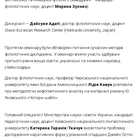
філологічних наук, доцент
Марина Зуєнко
).
Дискусант –
Дайсуке Адаті
, доктор філологічних наук, доцент
Slavic-Eurasian Research Center (Hokkaido University, Japan).
Протягом семінару були обговорені питання сучасних методів
філологічних досліджень. У семінарі взяли участь здобувачі
третього рівня вищої освіти, українські та іноземні науковці,
стейкголдери.
Доктор філологічних наук, професор Черкаського національного
університету імені Богдана Хмельницького
Лідія Кавун
розповіла
про методологію міфопоетичного аналізу на матеріалі роману Ю.
Яновського «Чотири шаблі».
Головний спеціаліст Міністерства науки і освіти України, кандидат
педагогічних наук, доцент Київського національного лінгвістичного
університету
Катерина Таранік-Ткачук
висвітлила проблему
дослідження наративних форм у романній спадщині Джейн Остін.