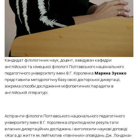
Кандидат філологічних наук, доцент, завідувач кафедри
англійської та німецької філології Полтавського національного
педагогічного університету імені В.Г. Короленка
Марина Зуєнко
представила методологічну базу своєї докторської дисертації,
зокрема способи дослідження міфопоетичних парадигм в
англійській літературі.
Аспіранти-філологи Полтавського національного педагогічного
університету імені В.Г. Короленка оприлюднили результати
власних дисертаційних досліджень і виголосили наукові доповіді:
«Жага до життя як лейтмотив «північних» оповідань Дж. Лондона»