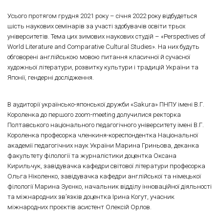
Усього протягом грудня 2021 року – січня 2022 року відбудеться
шість наукових семінарів за участі здобувачів освіти трьох
університетів. Тема цих зимових наукових студій – «Perspectives of
World Literature and Comparative Cultural Studies». На них будуть
обговорені англійською мовою питання класичної й сучасної
художньої літератури, розвитку культури і традицій України та
Японії, гендерні дослідження.
В аудиторії українсько-японської дружби «Sakura» ПНПУ імені В.Г.
Короленка до першого zoom-meeting долучилися ректорка
Полтавського національного педагогічного університету імені В.Г.
Короленка професорка членкиня-кореспондентка Національної
академії педагогічних наук України Марина Гриньова, деканка
факультету філології та журналістики доцентка Оксана
Кирильчук, завідувачка кафедри світової літератури професорка
Ольга Ніколенко, завідувачка кафедри англійської та німецької
філології Марина Зуєнко, начальник відділу інноваційної діяльності
та міжнародних зв’язків доцентка Ірина Когут, учасник
міжнародних проєктів асистент Олексій Орлов.