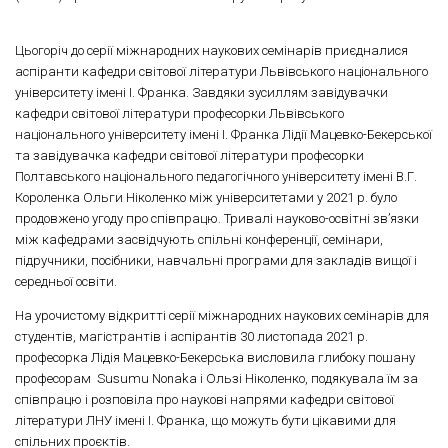
Цьогоріч до серії міжнародних наукових семінарів приєдналися
аспіранти кафедри світової літератури Львівського національного
університету імені І. Франка. Завдяки зусиллям завідувачки
кафедри світової літератури професорки Львівського
національного університету імені І. Франка Лідії Мацевко-Бекерської
та завідувачка кафедри світової літератури професорки
Полтавського національного педагогічного університету імені В.Г.
Короленка Ольги Ніколенко між університетами у 2021 р. було
продовжено угоду про співпрацю. Тривалі науково-освітні зв’язки
між кафедрами засвідчують спільні конференції, семінари,
підручники, посібники, навчальні програми для закладів вищої і
середньої освіти.
На урочистому відкритті серії міжнародних наукових семінарів для
студентів, магістрантів і аспірантів 30 листопада 2021 р.
професорка Лідія Мацевко-Бекерська висловила глибоку пошану
професорам Susumu Nonaka і Ользі Ніколенко, подякувала їм за
співпрацю і розповіла про наукові напрями кафедри світової
літератури ЛНУ імені І. Франка, що можуть бути цікавими для
спільних проєктів.