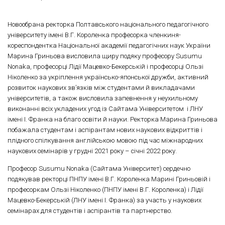
Новообрана ректорка Полтавського національного педагогічного
університету імені В.Г. Короленка професорка членкиня-
кореспондентка Національної академії педагогічних наук України
Марина Гриньова висловила щиру подяку професору Susumu
Nonaka, професорці Лідії Мацевко-Бекерській і професорці Ользі
Ніколенко за укріплення українсько-японської дружби, активний
розвиток наукових зв’язків між студентами й викладачами
університетів, а також висловила запевнення у неухильному
виконанні всіх укладених угод із Сайтама Університетом і ЛНУ
імені І. Франка на благо освіти й науки. Ректорка Марина Гриньова
побажала студентам і аспірантам нових наукових відкриттів і
плідного спілкування англійською мовою під час міжнародних
наукових семінарів у грудні 2021 року – січні 2022 року.
Професор Susumu Nonaka (Сайтама Університет) сердечно
подякував ректорці ПНПУ імені В.Г. Короленка Марині Гриньовій і
професоркам Ользі Ніколенко (ПНПУ імені В.Г. Короленка) і Лідії
Мацевко-Бекерській (ЛНУ імені І. Франка) за участь у наукових
семінарах для студентів і аспірантів та партнерство.