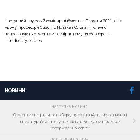
Наступний науковий семінар відбудеться 7 грудня 2021 р. На
ньому професори Susumu Nonaka і Ольга Ніколенко
запропонують студентам і аспірантам для обговорення
Introductory lectures.
НОВИНИ:
НАСТУПНА НОВИНА
Студенти спеціальності «Середня освіта (Англійська мова і
література)» опановують актуальні курси в рамках
неформальної освіти
ПОПЕРЕДНЯ НОВИНА