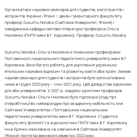
Організатори наукових семінарів для студентів, магістрантів і
аспірантів України і Японії – декан гуманітарного факультету,
професор Susumu Nonaka (Сайтама Університет, Японія) і
завідувачка кафедри світової літератури професорка Ольга
Ніколенко (ПНПУ імені В.Г. Короленко). Професор Susumu Nonaka
Susumu Nonaka і Ольга Ніколенко є почесними професорами
Полтавського національного педагогічного університету імені В.Г.
Короленка. Вони багато роблять для укріплення українсько-
японських наукових відносин та розвитку освіти обох країн. Зимові
наукові семінари для студентів і аспірантів було започатковано
ними в грудні 2020 року – січні 2021 року. Цей досвід став корисним
для обох університетів. У 2021 р. завдяки зусиллям професорів
Susumu Nonaka і Ольги Ніколенко було підписано угоду про
співробітництво і меморандум про академічну мобільність між
Сайтама Університетом і Полтавським національним
педагогічним університетом імені В.Г. Короленка. Студентка
факультету філології та журналістики ПНПУ імені В.Г. Короленка
Інна Крячко номінована на навчання в Сайтама Університеті
(Японія) протягом весняного семестру 2022 року.