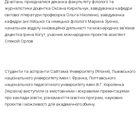
До вітань приєдналися деканка факультету філології та
журналістики доцентка Оксана Кирильчук, завідувачка кафедри
світової літератури професорка Ольга Ніколенко, завідувачка
кафедри англійської та німецької філології Марина Зуєнко,
начальник відділу інноваційної діяльності та міжнародних зв’язків
доцентка Ірина Когут, учасник міжнародних проєктів асистент
Олексій Орлов.
Студенти та аспіранти Сайтама Університету (Японія), Львівського
національного університету імені І. Франка, Полтавського
національного педагогічного університету імені В.Г. Короленка
(Україна) виступили із змістовними і яскравими презентаціями
про заклади освіти, різноманіття освітніх програм, наукових
проєктів і можливості для академічного обміну.