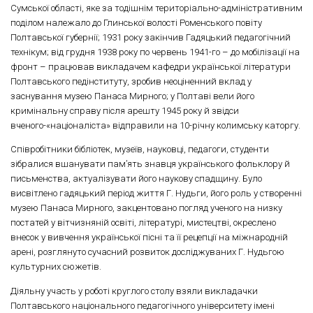
Сумської області, яке за тодішнім територіально-адміністративним
поділом належало до Глинської волості Роменського повіту
Полтавської губернії; 1931 року закінчив Гадяцький педагогічний
технікум; від грудня 1938 року по червень 1941-го – до мобілізації на
фронт – працював викладачем кафедри української літератури
Полтавського педінституту, зробив неоціненний вклад у
заснування музею Панаса Мирного; у Полтаві вели його
кримінальну справу після арешту 1945 року й звідси
вченого-«націоналіста» відправили на 10-річну колимську каторгу.
Співробітники бібліотек, музеїв, науковці, педагоги, студенти
зібралися вшанувати пам’ять знавця українського фольклору й
письменства, актуалізувати його наукову спадщину. Було
висвітлено гадяцький період життя Г. Нудьги, його роль у створенні
музею Панаса Мирного, закцентовано погляд ученого на низку
постатей у вітчизняній освіті, літературі, мистецтві, окреслено
внесок у вивчення української пісні та її рецепції на міжнародній
арені, розглянуто сучасний розвиток досліджуваних Г. Нудьгою
культурних сюжетів.
Діяльну участь у роботі круглого столу взяли викладачки
Полтавського національного педагогічного університету імені