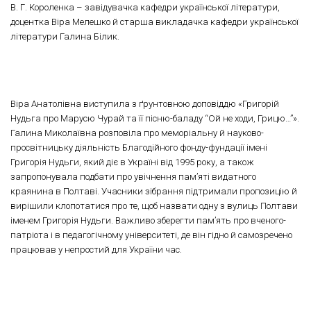
В. Г. Короленка – завідувачка кафедри української літератури,
доцентка Віра Мелешко й старша викладачка кафедри української
літератури Галина Білик.
Віра Анатолівна виступила з ґрунтовною доповіддю «Григорій
Нудьга про Марусю Чурай та її пісню-баладу “Ой не ходи, Грицю…”».
Галина Миколаївна розповіла про меморіальну й науково-
просвітницьку діяльність Благодійного фонду-фундації імені
Григорія Нудьги, який діє в Україні від 1995 року, а також
запропонувала подбати про увічнення пам’яті видатного
краянина в Полтаві. Учасники зібрання підтримали пропозицію й
вирішили клопотатися про те, щоб назвати одну з вулиць Полтави
іменем Григорія Нудьги. Важливо зберегти пам’ять про вченого-
патріота і в педагогічному університеті, де він гідно й самозречено
працював у непростий для України час.