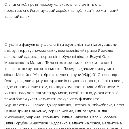
Степаненко), про книжкову колекцію вченого-лінгвіста,
представлено його науковий доробок та публікації про життєвий і
творчий шлях.
Студенти факультету філології та журналістики підготувавали
цікаву літературно-мистецьку композицію «У працю й землю
закоханий здавна, творив він небуденні діла…». Ведучі Юлія
Мироненко та Марина Тихоненко окреслили віхи життєвого і
творчого шляху нашого земляка. Перед глядачами виступив в
образі Михайла Жовтобрюха студент групи УФ(р)-31 Олександр
Геращенко, який цитував уривки із наукових праць, вірші та лист,
адресований студентам, викладачам, працівникам бібліотеки. У
читальному залі панував дух мови, поезії, танцю, українства. У
заході брали участь студенти факультету філології та
журналістики: Олександр Геращенко, Катерина Рябокобилко, Софія
Гущіна, Ірина Панченко, Ігор Ольховий, Ольга Чубін, Юлія
Мироненко, Марина Тихоненко, Поліна Бакеєва, Сергій Боровий,
Лілія Порубай, Анастасія Сидоренко, Валентина Усяка, Валентина