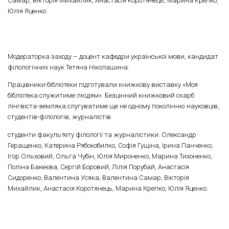
Самар, Вікторія Михайлик, Анастасія Коротянець, Марина Крепко,
Юлія Яценко.
Модераторка заходу – доцент кафедри української мови, кандидат
філологічних наук Тетяна Ніколашина.
Працівники бібліотеки підготували книжкову виставку «Моя
бібліотека служитиме людям». Безцінний книжковий скарб
лінгвіста-земляка слугуватиме ще не одному поколінню науковців,
студентів-філологів, журналістів.
студенти факультету філології та журналістики: Олександр
Геращенко, Катерина Рябокобилко, Софія Гущіна, Ірина Панченко,
Ігор Ольховий, Ольга Чубін, Юлія Мироненко, Марина Тихоненко,
Поліна Бакеєва, Сергій Боровий, Лілія Порубай, Анастасія
Сидоренко, Валентина Усяка, Валентина Самар, Вікторія
Михайлик, Анастасія Коротянець, Марина Крепко, Юлія Яценко.