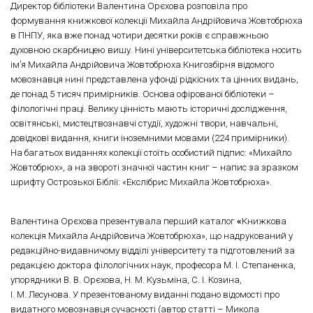
Директор бібліотеки Валентина Орєхова розповіла про
формування книжкової колекції Михайла Андрійовича Жовтобрюха
в ПНПУ, яка вже понад чотири десятки років є справжньою
духовною скарбницею вишу. Нині університетська бібліотека носить
ім’я Михайла Андрійовича Жовтобрюха.Книгозбірня відомого
мовознавця нині представлена уфонді рідкісних та цінних видань,
де понад 5 тисяч примірників. Основа офірованої бібліотеки –
філологічні праці. Велику цінність мають історичні дослідження,
освітянські, мистецтвознавчі студії, художні твори, навчальні,
довідкові видання, книги іноземними мовами (224 примірники).
На багатьох виданнях колекції стоїть особистий підпис: «Михайло
Жовтобрюх», а на звороті значної частин книг – напис за зразком
шрифту Острозької Біблії: «Екслібрис Михайла Жовтобрюха».
Валентина Орєхова презентувала перший каталог
«
Книжкова
колекція Михайла Андрійовича Жовтобрюха», що надрукований у
редакційно-видавничому відділі університету та підготовлений за
редакцією доктора філологічних наук, професора М. І. Степаненка,
упорядники В. В. Орєхова, Н. М. Кузьміна, С. І. Козина,
І. М. Лесунова. У презентованому виданні подано відомості про
видатного мовознавця сучасності (автор статті – Микола