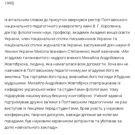
1995).
Із вітальним словом до присутніх звернувся ректор Полтавського
національного педагогічного університету імені В. Г. Короленка,
доктор філологічних наук, професор, академік Академії вищої освіти
України, член Національної спілки письменників України та
Національної спілки журналістів України, заслужений діяч науки й
техніки України Микола Іванович Степаненко, який зазначив: «Ми
згадуємо талановитого і мудрого вченого Михайла Андрійовича
Жовтобрюха, людину, яка намагалася всім допомогти. Хоча він не
навчався в Полтавському педагогічному,ми згадуємо його як
земляка. Тож гортаймо його праці, вивчаймо його погляди й будьмо
мудрішими. Михайло Андрійович Жовтобрюх співпрацював із
кафедрою української мови та студентами-філологами, тому
подарував нашому вишу безцінну книгозбірню. Учений здавна
підтримував дружні зв’язки з Полтавським педагогічним: не раз
виступав із лекціями перед студентами, брав участь у наукових
конференціях, творчих дискусіях, завжди допомагав колегам
порадами, був науковим керівником аспірантів та уболівав за
долю навчального закладу».