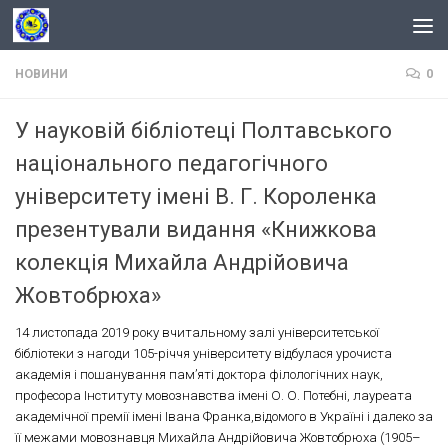
Skip to content
НОВИНИ
0
У науковій бібліотеці Полтавського
національного педагогічного
університету імені В. Г. Короленка
презентували видання «Книжкова
колекція Михайла Андрійовича
Жовтобрюха»
14 листопада 2019 року вчитальному залі університетської
бібліотеки з нагоди 105-річчя університету відбулася урочиста
академія і пошанування пам’яті доктора філологічних наук,
професора Інституту мовознавства імені О. О. Потебні, лауреата
академічної премії імені Івана Франка,відомого в Україні і далеко за
її межами мовознавця Михайла Андрійовича Жовтобрюха (1905–