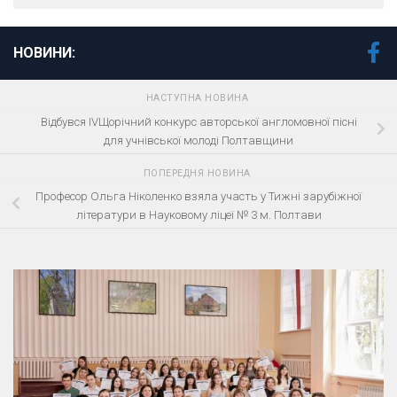
НОВИНИ:
НАСТУПНА НОВИНА
Відбувся ІVЩорічний конкурс авторської англомовної пісні
для учнівської молоді Полтавщини
ПОПЕРЕДНЯ НОВИНА
Професор Ольга Ніколенко взяла участь у Тижні зарубіжної
літератури в Науковому ліцеї № 3 м. Полтави