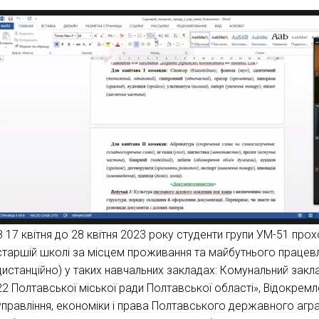
З 17 квітня до 28 квітня 2023 року студенти групи УМ-51 про
старшій школі за місцем проживання та майбутнього працев
дистанційно) у таких навчальних закладах: Комунальний закл
22 Полтавської міської ради Полтавської області», Відокрем
управління, економіки і права Полтавського державного аграр