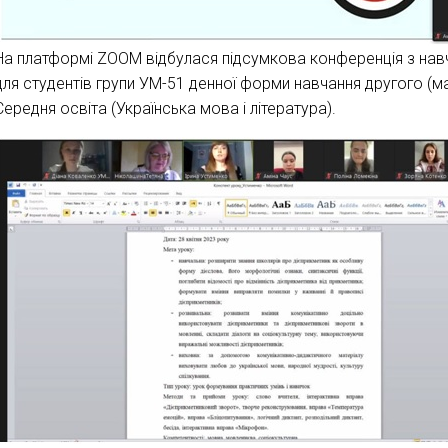
На платформі ZOOM відбулася підсумкова конференція з навча
для студентів групи УМ-51 денної форми навчання другого (ма
Середня освіта (Українська мова і література).