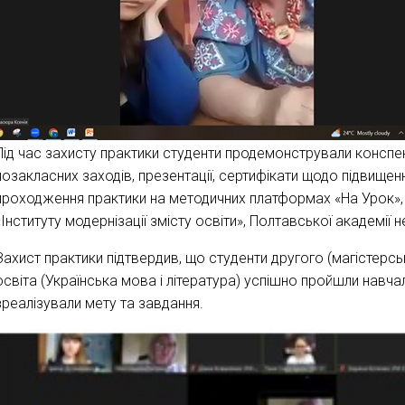
Під час захисту практики студенти продемонстрували конспект
позакласних заходів, презентації, сертифікати щодо підвищен
проходження практики на методичних платформах «На Урок», 
«Інституту модернізації змісту освіти», Полтавської академії 
Захист практики підтвердив, що студенти другого (магістерсь
освіта (Українська мова і література) успішно пройшли навча
зреалізували мету та завдання.