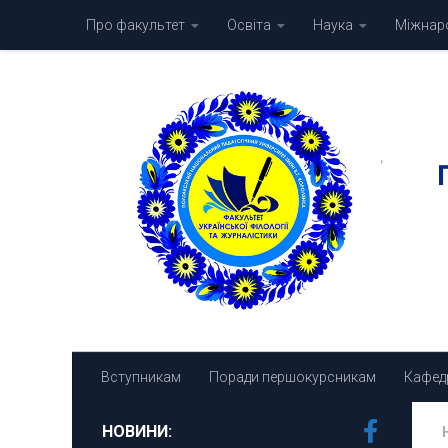
Про факультет
Освіта
Наука
Міжнаро
Skip to content
Вступникам
Поради першокурсникам
Кафед
НОВИНИ: