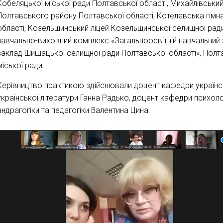
Кобеляцької міської ради Полтавської області, Михайлівський
Полтавського району Полтавської області, Котелевська гімназ
області, Козельщинський ліцей Козельщинської селищної ради
навчально-виховний комплекс «Загальноосвітній навчальний з
заклад Шишацької селищної ради Полтавської області», Полта
міської ради.
Керівництво практикою здійснювали доцент кафедри українс
української літератури Ганна Радько, доцент кафедри психол
андрагогіки та педагогіки Валентина Цина.