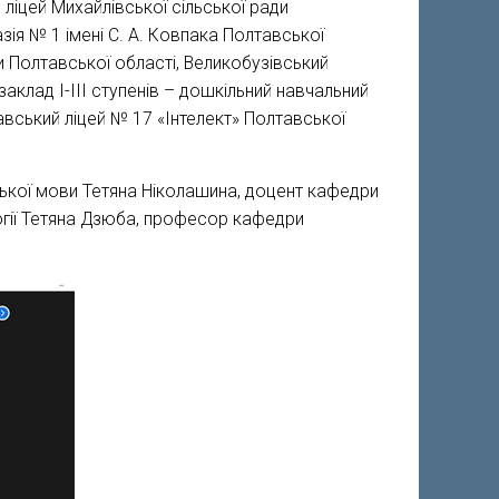
 ліцей Михайлівської сільської ради
ія № 1 імені С. А. Ковпака Полтавської
 Полтавської області, Великобузівський
аклад І-ІІІ ступенів – дошкільний навчальний
вський ліцей № 17 «Інтелект» Полтавської
ької мови Тетяна Ніколашина, доцент кафедри
огії Тетяна Дзюба, професор кафедри