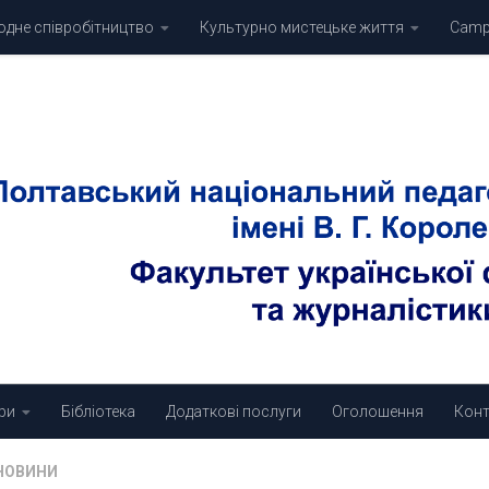
дне співробітництво
Культурно мистецьке життя
Campu
ри
Бібліотека
Додаткові послуги
Оголошення
Конт
НОВИНИ