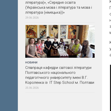
література)», «Середня освіта
(Українська мова і література та мова і
література (німецька))»
29.06.2026
НОВИНИ
Співпраця кафедри світової літератури
Полтавського національного
педагогічного університету імені В.Г.
Короленка із IT Step School м. Полтави
25.06.2026