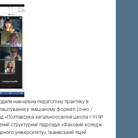
ходили навчальну педагогічну практику в
лаштування у змішаному форматі (очно /
ад «Полтавська загальноосвітня школа І-ІІІ №
лений структурний підрозділ «Фаховий коледж
ного університету», Іванівський ліцей