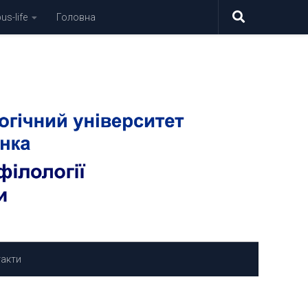
s-life
Головна
акти