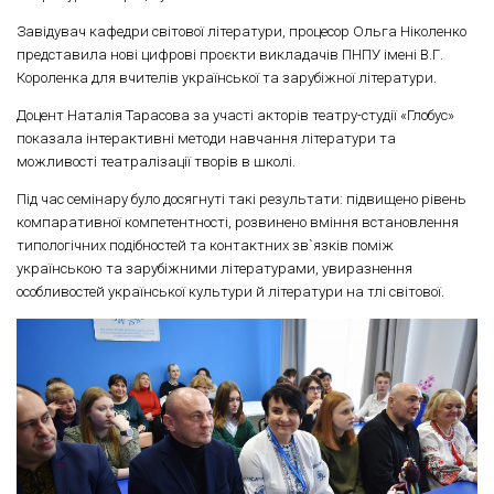
Завідувач кафедри світової літератури, процесор Ольга Ніколенко
представила нові цифрові проєкти викладачів ПНПУ імені В.Г.
Короленка для вчителів української та зарубіжної літератури.
Доцент Наталія Тарасова за участі акторів театру-студії «Глобус»
показала інтерактивні методи навчання літератури та
можливості театралізації творів в школі.
Під час семінару було досягнуті такі результати: підвищено рівень
компаративної компетентності, розвинено вміння встановлення
типологічних подібностей та контактних зв`язків поміж
українською та зарубіжними літературами, увиразнення
особливостей української культури й літератури на тлі світової.