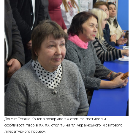
Доцент Тетяна Конєва розкрила змістові та поетикальні
особливості творів ХХ-ХХІ століть на тлі українського й світового
літературного процесу.