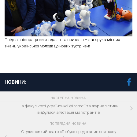
Плідна співпраця викладачів та вчителів – запорука міцних
знань української молоді! До нових зустрічей!
НОВИНИ:
НАСТУПНА НОВИНА
На факультеті української філології та журналістики
відбулася атестація магістрантів
ПОПЕРЕДНЯ НОВИНА
Студентський театр «Глобус» представив святкову