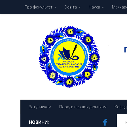
Про факультет
Освіта
Наука
Міжнаро
Skip to content
Вступникам
Поради першокурсникам
Кафед
НОВИНИ: