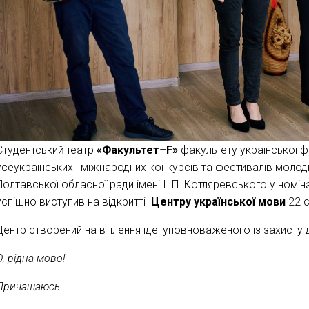
Студентський театр
«Факультет
–
F
»
факультету української фі
усеукраїнських і міжнародних конкурсів та фестивалів молоді
Полтавської обласної ради імені І. П. Котляревського у номіна
успішно виступив на відкритті
Центру української мови
22 
Центр створений на втілення ідеї уповноваженого із захист
О, рідна мово!
Причащаюсь