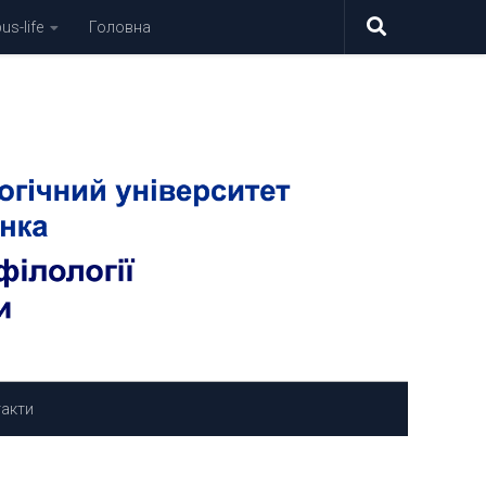
s-life
Головна
акти