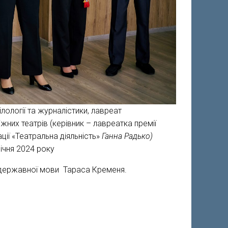
лології та журналістики, лавреат
жних театрів (керівник – лавреатка премії
ції «Театральна діяльність»
Ганна Радько)
січня 2024 року
у державної мови Тараса Кременя.