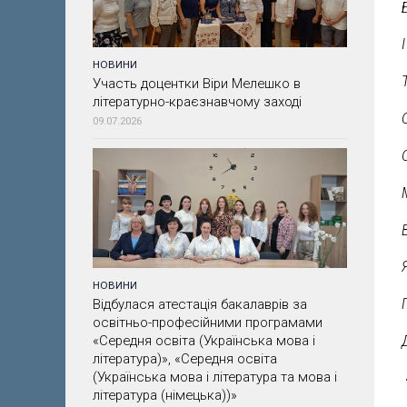
НОВИНИ
Участь доцентки Віри Мелешко в
літературно-краєзнавчому заході
09.07.2026
НОВИНИ
Відбулася атестація бакалаврів за
освітньо-професійними програмами
«Середня освіта (Українська мова і
література)», «Середня освіта
(Українська мова і література та мова і
література (німецька))»