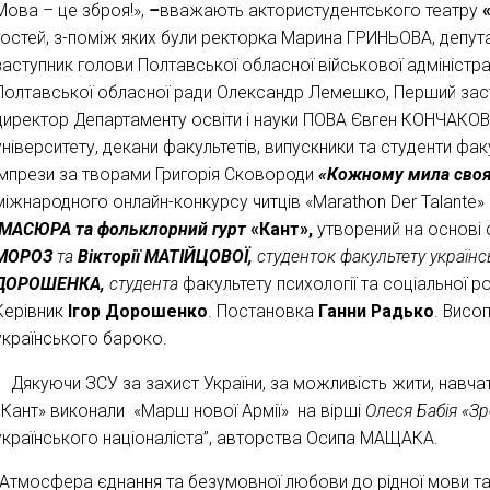
Мова – це зброя!»,
–
вважають актористудентського театру
гостей, з-поміж яких були ректорка Марина ГРИНЬОВА, депут
заступник голови Полтавської обласної військової адміністр
Полтавської обласної ради Олександр Лемешко, Перший зас
директор Департаменту освіти і науки ПОВА Євген КОНЧАКОВ
університету, декани факультетів, випускники та студенти фа
імпрези за творами Григорія Сковороди
«Кожному мила своя 
міжнародного онлайн-конкурсу читців «Marathon Der Talante» (
МАСЮРА та фольклорний гурт
«Кант»,
утворений на основі с
МОРОЗ
та
Вікторії МАТІЙЦОВОЇ,
студенток факультету українсь
ДОРОШЕНКА,
студента
факультету психології та соціальної
Керівник
Ігор Дорошенко
. Постановка
Ганни Радько
. Висо
українського бароко.
Дякуючи ЗСУ за захист України, за можливість жити, навча
«Кант» виконали
«Марш нової Армії» на вірші
Олеся Бабія
«Зр
українського націоналіста”, авторства Осипа МАЩАКА.
“Атмосфера єднання та безумовної любови до рідної мови та