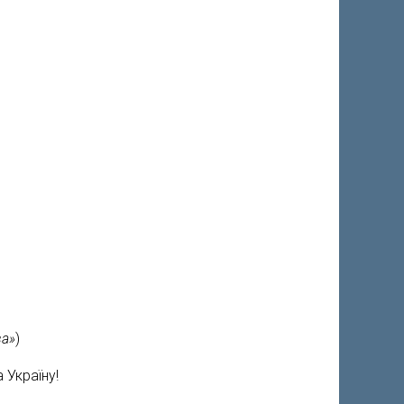
ва»
)
 Україну!