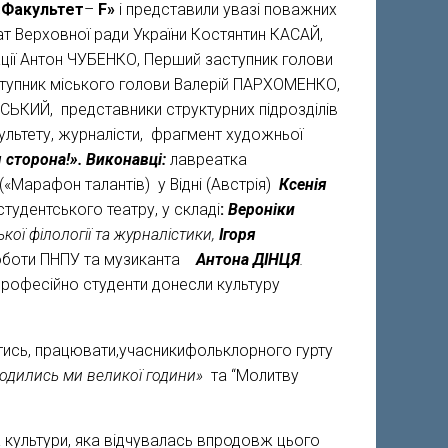
«Факультет
–
F
»
і представили увазі поважних
ат Верховної ради України Костянтин КАСАЙ,
ації Антон ЧУБЕНКО, Перший заступник голови
тупник міського голови Валерій ПАРХОМЕНКО,
СЬКИЙ, представники структурних підрозділів
культету, журналісти, фрагмент художньої
сторона!». Виконавці:
лавреатка
«Марафон талантів) у Відні (Австрія)
Ксенія
тудентського театру, у складі
:
Вероніки
кої філології та журналістики,
Ігоря
 роботи ПНПУ та музиканта
Антона ДІНЦЯ
.
професійно студенти донесли культуру
тись, працювати,учасникифольклорного гурту
одились ми великої години»
та “Молитву
 культури, яка відчувалась впродовж цього