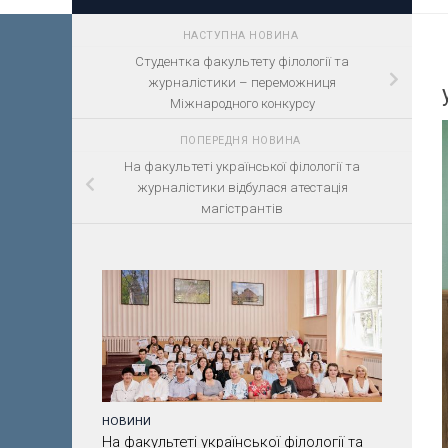
НАСТУПНА НОВИНА
Студентка факультету філології та
журналістики – переможниця
Міжнародного конкурсу
ПОПЕРЕДНЯ НОВИНА
На факультеті української філології та
журналістики відбулася атестація
магістрантів
НОВИНИ
На факультеті української філології та