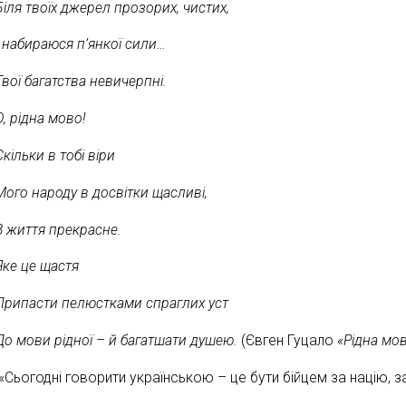
Біля твоїх джерел прозорих, чистих,
І набираюся п
’
янкої сили…
Твої багатства невичерпні.
О, рідна мово!
Скільки в тобі віри
Мого народу в досвітки щасливі,
В життя прекрасне.
Яке це щастя
Припасти пелюстками спраглих уст
До мови рідної – й багатшати душею.
(Євген Гуцало
«Рідна мо
«Сьогодні говорити українською – це бути бійцем за націю, за