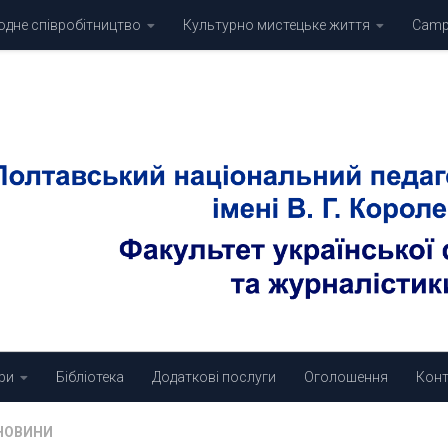
дне співробітництво
Культурно мистецьке життя
Campu
ри
Бібліотека
Додаткові послуги
Оголошення
Конт
НОВИНИ