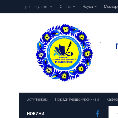
Про факультет
Освіта
Наука
Міжнаро
Skip to content
Вступникам
Поради першокурсникам
Кафед
НОВИНИ: