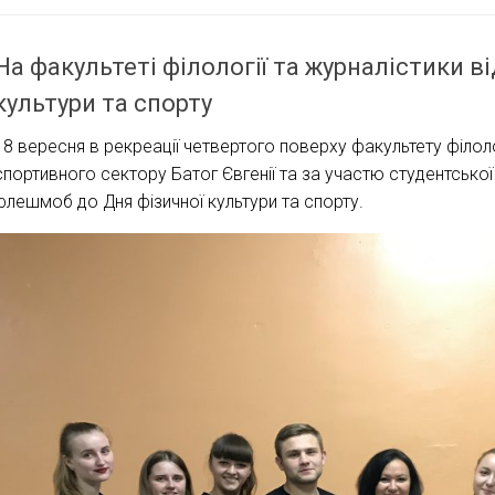
На факультеті філології та журналістики в
культури та спорту
18 вересня в рекреації четвертого поверху факультету філолог
спортивного сектору Батог Євгенії та за участю студентсько
флешмоб до Дня фізичної культури та спорту.