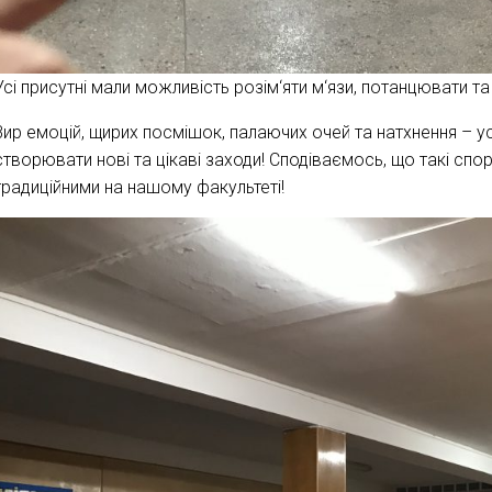
Усі присутні мали можливість розім‘яти м‘язи, потанцювати та 
Вир емоцій, щирих посмішок, палаючих очей та натхнення – у
створювати нові та цікаві заходи! Сподіваємось, що такі сп
традиційними на нашому факультеті!