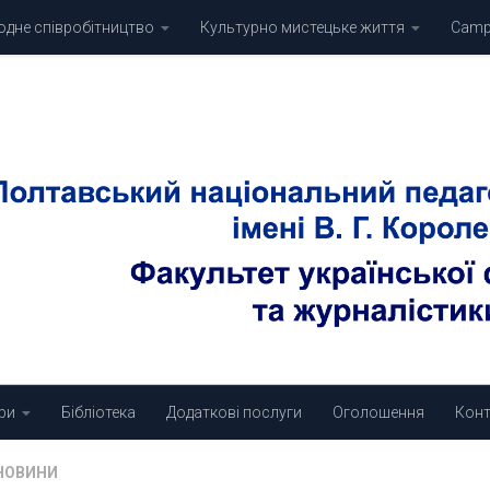
дне співробітництво
Культурно мистецьке життя
Campu
ри
Бібліотека
Додаткові послуги
Оголошення
Конт
НОВИНИ