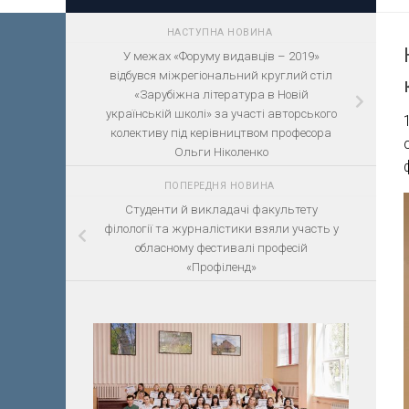
НАСТУПНА НОВИНА
У межах «Форуму видавців – 2019»
відбувся міжрегіональний круглий стіл
«Зарубіжна література в Новій
українській школі» за участі авторського
колективу під керівництвом професора
Ольги Ніколенко
ПОПЕРЕДНЯ НОВИНА
Студенти й викладачі факультету
філології та журналістики взяли участь у
обласному фестивалі професій
«Профіленд»