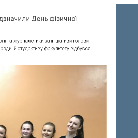
ідзначили День фізичної
ії та журналістики за ініціативи голови
ї ради й студактиву факультету відбувся