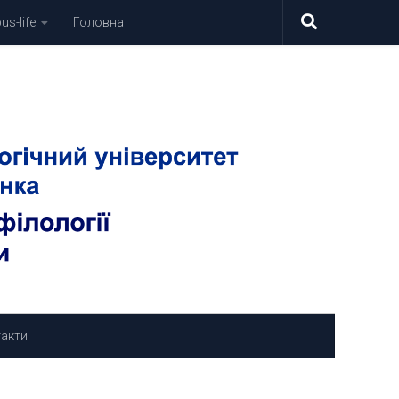
s-life
Головна
акти