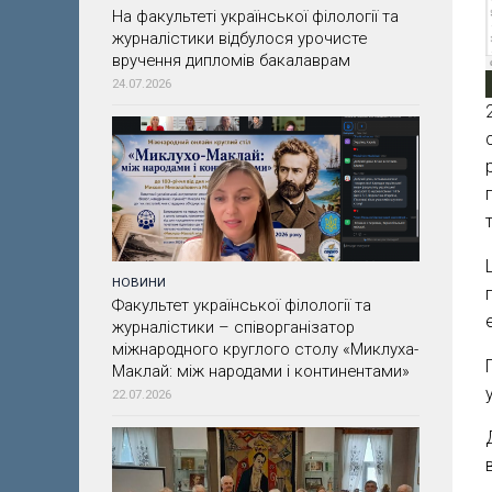
На факультеті української філології та
журналістики відбулося урочисте
вручення дипломів бакалаврам
24.07.2026
НОВИНИ
Факультет української філології та
журналістики – співорганізатор
міжнародного круглого столу «Миклуха-
Маклай: між народами і континентами»
22.07.2026