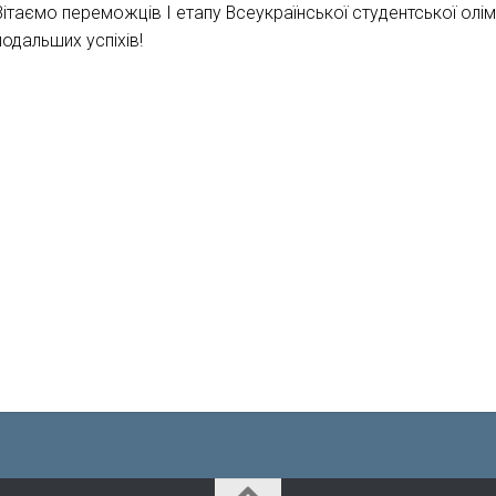
Вітаємо переможців I етапу Всеукраїнської студентської олі
подальших успіхів!