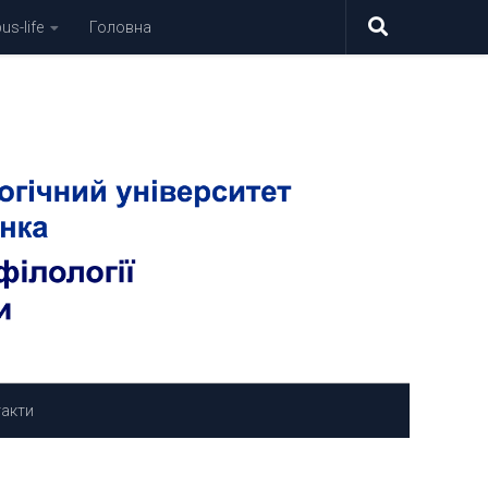
s-life
Головна
акти