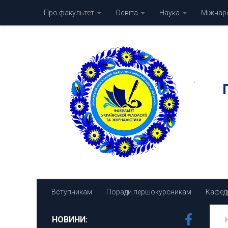
Про факультет
Освіта
Наука
Міжнаро
Skip to content
Вступникам
Поради першокурсникам
Кафед
НОВИНИ: