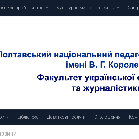
дне співробітництво
Культурно мистецьке життя
Campu
ри
Бібліотека
Додаткові послуги
Оголошення
Конт
НОВИНИ