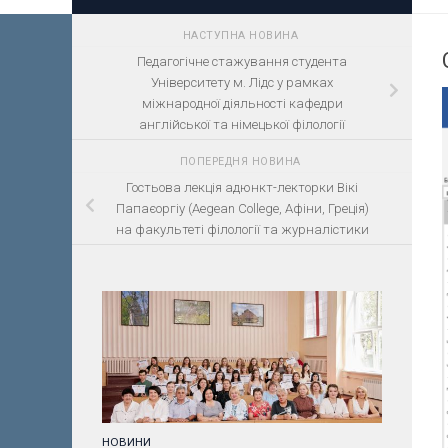
НАСТУПНА НОВИНА
Педагогічне стажування студента
Університету м. Лідс у рамках
міжнародної діяльності кафедри
англійської та німецької філології
ПОПЕРЕДНЯ НОВИНА
Гостьова лекція адюнкт-лекторки Вікі
Папаєоргіу (Aegean College, Афіни, Греція)
на факультеті філології та журналістики
НОВИНИ