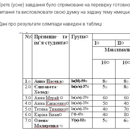
Третє (усне) завдання було спрямоване на перевірку готовно
питання та висловлювати свою думку на задану тему німец
Дані про результати олімпіади наведені в таблиці :