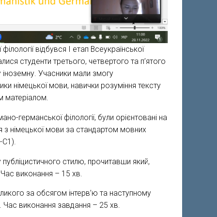
ілології відбувся І етап Всеукраїнської
алися студенти третього, четвертого та п’ятого
у іноземну. Учасники мали змогу
ики німецької мови, навички розуміння тексту
им матеріалом.
ано-германської філології, були орієнтовані на
я з німецької мови за стандартом мовних
-С1).
 публіцистичного стилю, прочитавши який,
 Час виконання – 15 хв.
ликого за обсягом інтерв’ю та наступному
 Час виконання завдання – 25 хв.