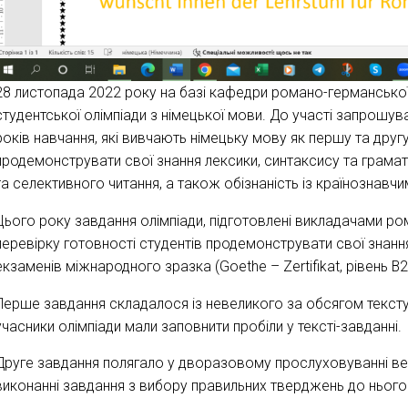
28 листопада 2022 року на базі кафедри романо-германської ф
студентської олімпіади з німецької мови. До участі запрошув
років навчання, які вивчають німецьку мову як першу та друг
продемонструвати свої знання лексики, синтаксису та грамат
та селективного читання, а також обізнаність із країнознавч
Цього року завдання олімпіади, підготовлені викладачами ром
перевірку готовності студентів продемонструвати свої знанн
екзаменів міжнародного зразка (Goethe – Zertifikat, рівень В2
Перше завдання складалося із невеликого за обсягом тексту
учасники олімпіади мали заповнити пробіли у тексті-завданні.
Друге завдання полягало у дворазовому прослуховуванні ве
виконанні завдання з вибору правильних тверджень до нього.