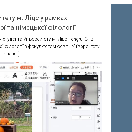
тету м. Лідс у рамках
ї та німецької філології
студента Університету м. Лідс Fengrui Ci в
ї філології з факультетом освіти Університету
Ірландії).