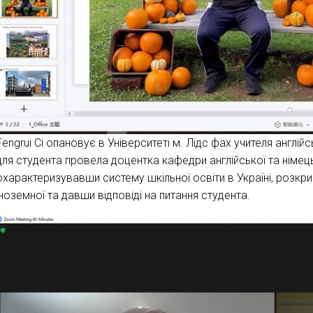
Fengrui Ci опановує в Університеті м. Лідс фах учителя англій
для студента провела доцентка кафедри англійської та німець
охарактеризувавши систему шкільної освіти в Україні, розкри
іноземної та давши відповіді на питання студента.