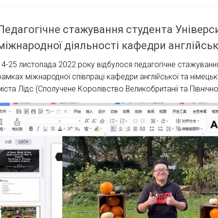
Педагогічне стажування студента Універси
міжнародної діяльності кафедри англійсько
14-25 листопада 2022 року відбулося педагогічне стажування 
рамках міжнародної співпраці кафедри англійської та німецько
міста Лідс (Сполучене Королівство Великобританії та Північної 