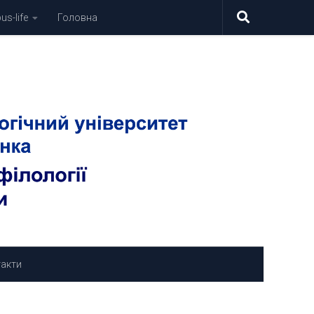
s-life
Головна
акти