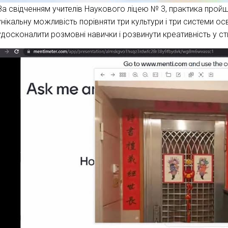
За свідченням учителів Наукового ліцею № 3, практика прой
унікальну можливість порівняти три культури і три системи осв
удосконалити розмовні навички і розвинути креативність у ст