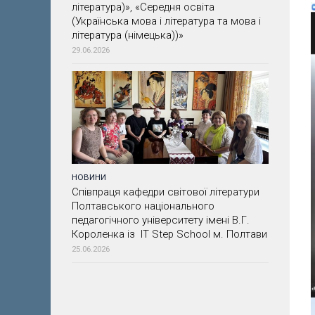
література)», «Середня освіта
(Українська мова і література та мова і
література (німецька))»
29.06.2026
НОВИНИ
Співпраця кафедри світової літератури
Полтавського національного
педагогічного університету імені В.Г.
Короленка із IT Step School м. Полтави
25.06.2026