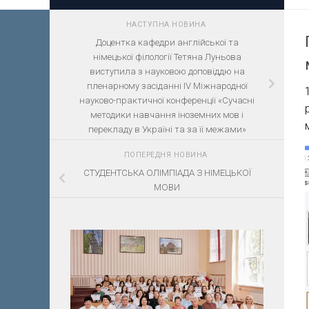
НАСТУПНА НОВИНА
Доцентка кафедри англійської та
німецької філології Тетяна Луньова
виступила з науковою доповіддю на
пленарному засіданні ІV Міжнародної
науково-практичної конференції «Сучасні
методики навчання іноземних мов і
перекладу в Україні та за її межами»
ПОПЕРЕДНЯ НОВИНА
СТУДЕНТСЬКА ОЛІМПІАДА З НІМЕЦЬКОЇ
МОВИ