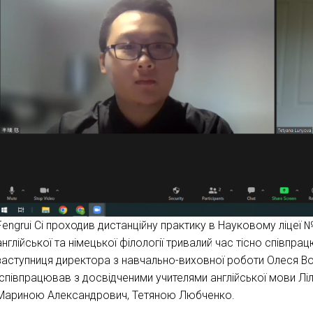
Fengrui Ci проходив дистанційну практику в Науковому ліцеї 
англійської та німецької філології тривалий час тісно співпрац
заступниця директора з навчально-виховної роботи Олеся Вов
співпрацював з досвідченими учителями англійської мови Лі
Мариною Александрович, Тетяною Любченко.