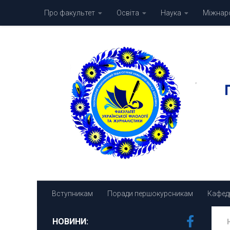
Про факультет
Освіта
Наука
Міжнаро
Skip to content
Вступникам
Поради першокурсникам
Кафед
НОВИНИ: