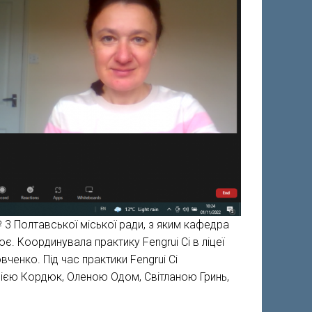
№ 3 Полтавської міської ради, з яким кафедра
ює. Координувала практику Fengrui Ci в ліцеї
ченко. Під час практики Fengrui Ci
лією Кордюк, Оленою Одом, Світланою Гринь,