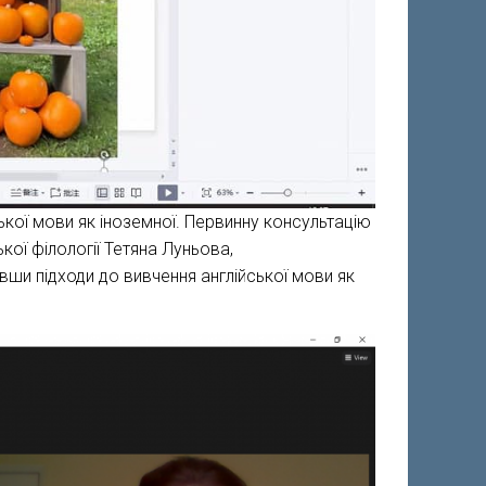
ської мови як іноземної. Первинну консультацію
кої філології Тетяна Луньова,
вши підходи до вивчення англійської мови як