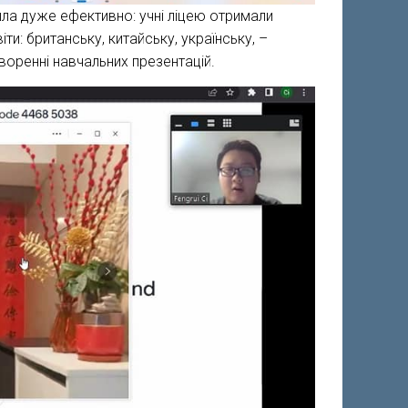
шла дуже ефективно: учні ліцею отримали
іти: британську, китайську, українську, –
воренні навчальних презентацій.