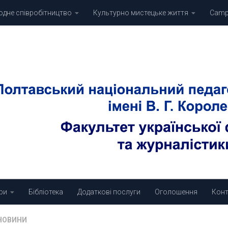
дне співробітництво
Культурно мистецьке життя
Campu
ри
Бібліотека
Додаткові послуги
Оголошення
Конт
НОВИНИ