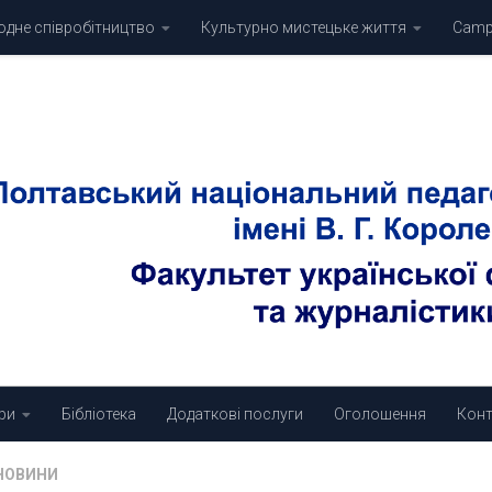
дне співробітництво
Культурно мистецьке життя
Campu
ри
Бібліотека
Додаткові послуги
Оголошення
Конт
НОВИНИ