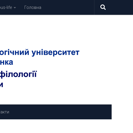
s-life
Головна
акти