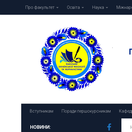
Про факультет
Освіта
Наука
Міжнаро
Skip to content
Вступникам
Поради першокурсникам
Кафед
НОВИНИ: