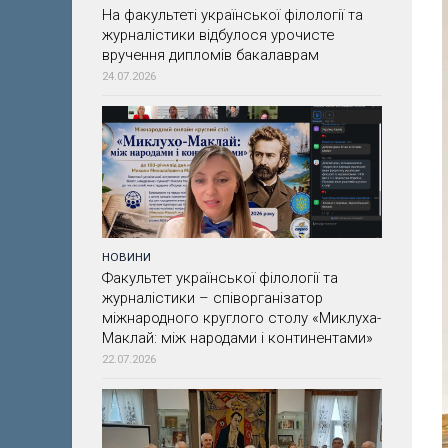
На факультеті української філології та
журналістики відбулося урочисте
вручення дипломів бакалаврам
24.07.2026
НОВИНИ
Факультет української філології та
журналістики – співорганізатор
міжнародного круглого столу «Миклуха-
Маклай: між народами і континентами»
22.07.2026