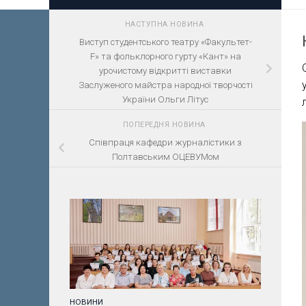
НАСТУПНА НОВИНА
Виступ студентського театру «Факультет-
F» та фольклорного гурту «Кант» на
урочистому відкритті виставки
Заслуженого майстра народної творчості
України Ольги Літус
ПОПЕРЕДНЯ НОВИНА
Співпраця кафедри журналістики з
Полтавським ОЦЕВУМом
НОВИНИ