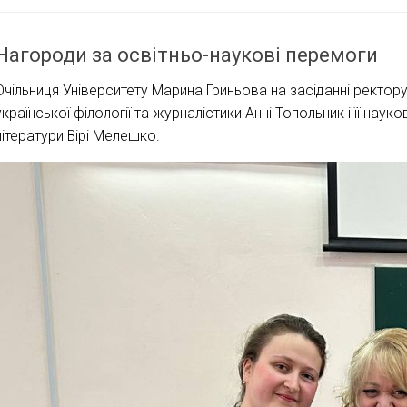
Нагороди за освітньо-наукові перемоги
Очільниця Університету Марина Гриньова на засіданні ректор
української філології та журналістики Анні Топольник і її наук
літератури Вірі Мелешко.