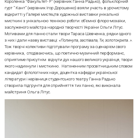
Короленка “Факультет- F” (керівник Ганна Радько), фольклорний
гурт ” Кант” (керівник Ігор Дорошенко) взяли участь в урочистому
відкритті у Галереї мистецтв художньої виставки унікальної
мисткині з унікальною технікою роботи: об’ємної флоро-мозаїки,
заслуженого майстра народної творчості України Ольги Літус.
Мотивами для панно стали твори Тараса Шевченка, рядки одного
з них і дали назву виставці:
«Полинула, заспівала, Ти, золотокрила..».
Тож творчі колективи підготували програму за сценарієм свого
керівника, сподіваючись, що поетично-музичний перформанс,
сприятиме присутнім відчути дух нашого великого українця, твори
якого надихнули і мисткиню. Натхненним просвітницьким словом
кандидат філологічних наук, доцентка кафедри української
літератури і керівниця студентського театру Ганна Радько
створила підгрунтя для сприйняття тих панно, які виконала
майстриня Ольга Літус.