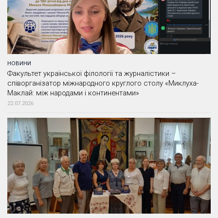
НОВИНИ
Факультет української філології та журналістики –
співорганізатор міжнародного круглого столу «Миклуха-
Маклай: між народами і континентами»
22.07.2026