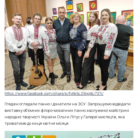
https://www.facebook.com/share/p/fv6k6LS9qq8J737i/
Глядачі оглядали панно і донатили на ЗСУ. Запрошуємо відвідати
виставку об’ємних флоро-мозаїчних панно заслуженої майстрині
народної творчості України Ольги Літус у Галереї мистецтв, яка
триватиме до кінця квітня місяця.