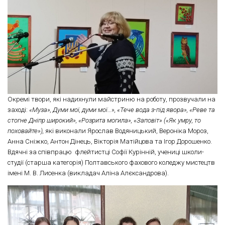
Окремі твори, які надихнули майстриню на роботу, прозвучали на
заході:
«Муза», Думи мої, думи мої…», «Тече вода з-під явора», «Реве та
стогне Дніпр широкий», «Розрита могила», «Заповіт» («Як умру, то
поховайте»),
які виконали Ярослав Водяницький, Вероніка Мороз,
Анна Сніжко, Антон Дінець, Вікторія Матійцова та Ігор Дорошенко.
Вдячні за співпрацю флейтистці Софії Курінній, учениці школи-
студії (старша категорія) Полтавського фахового коледжу мистецтв
імені М. В. Лисенка (викладач Аліна Алєксандрова).